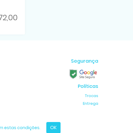
72,00
Segurança
Políticas
Trocas
Entrega
criado com
AppCollaborative
OK
m estas condições.