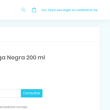
faça seu login ou cadastre-se
Olá,
a Negra 200 ml
Consultar
rcadoria na loja.