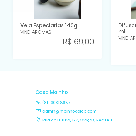
Vela Especiarias 140g
Difuso
ml
VIND AROMAS
VIND A
R$ 69,00
Casa Moinho
(81) 3031.8687
admin@moinhocolab.com
Rua do Futuro, 177, Graças, Recife-PE